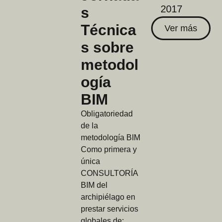
2017
s
Técnica
Ver más
s sobre
metodol
ogía
BIM
Obligatoriedad
de la
metodología BIM
Como primera y
única
CONSULTORÍA
BIM del
archipiélago en
prestar servicios
globales de: