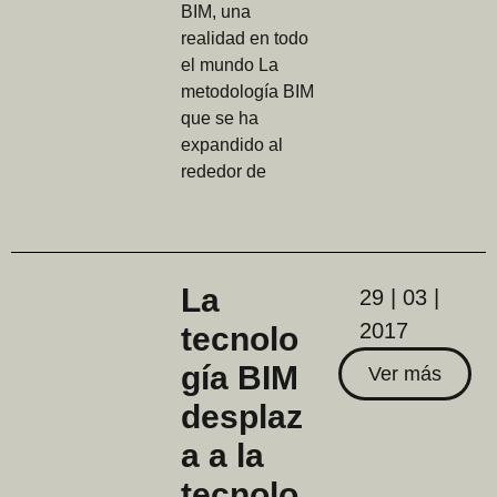
BIM, una
realidad en todo
el mundo La
metodología BIM
que se ha
expandido al
rededor de
La
29 | 03 |
2017
tecnolo
gía BIM
Ver más
desplaz
a a la
tecnolo