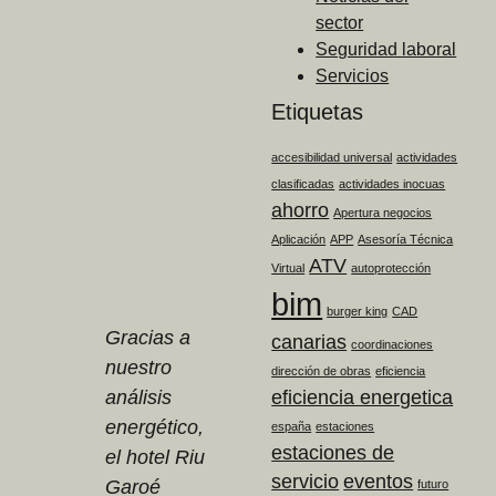
sector
Seguridad laboral
Servicios
Etiquetas
accesibilidad universal
actividades
clasificadas
actividades inocuas
ahorro
Apertura negocios
Aplicación
APP
Asesoría Técnica
ATV
Virtual
autoprotección
bim
burger king
CAD
Gracias a
canarias
coordinaciones
nuestro
dirección de obras
eficiencia
eficiencia energetica
análisis
energético,
españa
estaciones
estaciones de
el hotel Riu
servicio
eventos
Garoé
futuro