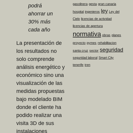
gasolinera
gesta
gran canaria
podrá
ley
hospital
ingenieros
Ley del
ahorrar un
Cielo
licencias de actividad
30% más
licencias de apertura
cada año
normativa
obras
planes
La presentación de
proyecto
pymes
rehabilitacion
seguridad
los resultados no
santa cruz
sector
seguridad laboral
Smart City
solo comprende
tenerife
tren
análisis energético y
económico sino una
visualización de las
medidas propuestas
bajo modelado BIM
donde el cliente ha
podido realizar una
visita 3D de sus
instalaciones