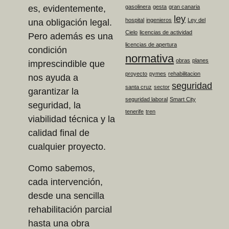
gasolinera
gesta
gran canaria
es, evidentemente,
ley
hospital
ingenieros
Ley del
una obligación legal.
Cielo
licencias de actividad
Pero además es una
licencias de apertura
condición
normativa
obras
planes
imprescindible que
proyecto
pymes
rehabilitacion
nos ayuda a
seguridad
santa cruz
sector
garantizar la
seguridad laboral
Smart City
seguridad, la
tenerife
tren
viabilidad técnica y la
calidad final de
cualquier proyecto.
Como sabemos,
cada intervención,
desde una sencilla
rehabilitación parcial
hasta una obra