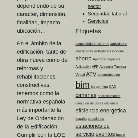
dependiendo de su
sector
carácter, dimensión,
Seguridad laboral
Servicios
finalidad, impacto,
ubicación…
Etiquetas
En el ámbito de la
accesibilidad universal
actividades
edificación, tanto de
clasificadas
actividades inocuas
ahorro
obra nueva como de
Apertura negocios
Aplicación
APP
Asesoría Técnica
reformas y
ATV
Virtual
autoprotección
rehabilitaciones
bim
constructivas,
burger king
CAD
tenemos como la
canarias
coordinaciones
normativa española
dirección de obras
eficiencia
más importante la
eficiencia energetica
Ley de Ordenación
españa
estaciones
estaciones de
de la Edificación.
servicio
eventos
Cumplir con la LOE
futuro