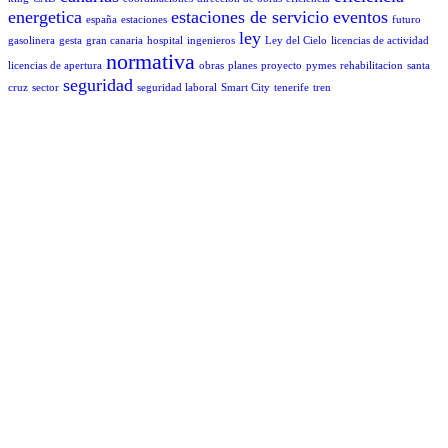
energetica
estaciones de servicio
eventos
españa
estaciones
futuro
ley
gasolinera
gesta
gran canaria
hospital
ingenieros
Ley del Cielo
licencias de actividad
normativa
licencias de apertura
obras
planes
proyecto
pymes
rehabilitacion
santa
seguridad
cruz
sector
seguridad laboral
Smart City
tenerife
tren