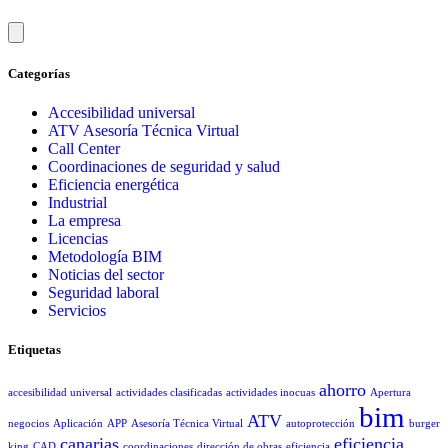
Categorías
Accesibilidad universal
ATV Asesoría Técnica Virtual
Call Center
Coordinaciones de seguridad y salud
Eficiencia energética
Industrial
La empresa
Licencias
Metodología BIM
Noticias del sector
Seguridad laboral
Servicios
Etiquetas
ahorro
accesibilidad universal
actividades clasificadas
actividades inocuas
Apertura
bim
ATV
negocios
Aplicación
APP
Asesoría Técnica Virtual
autoprotección
burger
canarias
eficiencia
king
CAD
coordinaciones
dirección de obras
eficiencia